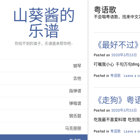
粤语歌
山葵酱的
不会唱粤语歌，找来中文
乐谱
《最好不过
你找不到的谱子，乐谱酱来帮你吧~
Posted on
2020年3月23日
叮嘱我小心 千句万句ding zu 
钢琴
Posted in
粤语歌
Leave a 
吉他
指弹谱
《走狗》粤
弹唱谱
Posted on
2020年3月23日
钢舌鼓
吃我最不喜爱料理 吃到我欢喜hei o 
乌克丽丽
Posted in
粤语歌
Leave a 