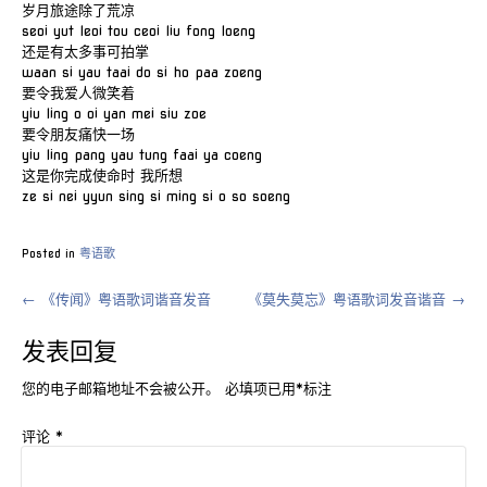
岁月旅途除了荒凉
seoi yut leoi tou ceoi liu fong loeng
还是有太多事可拍掌
waan si yau taai do si ho paa zoeng
要令我爱人微笑着
yiu ling o oi yan mei siu zoe
要令朋友痛快一场
yiu ling pang yau tung faai ya coeng
这是你完成使命时 我所想
ze si nei yyun sing si ming si o so soeng
Posted in
粤语歌
Post
←
《传闻》粤语歌词谐音发音
《莫失莫忘》粤语歌词发音谐音
→
navigation
发表回复
您的电子邮箱地址不会被公开。
必填项已用
*
标注
评论
*