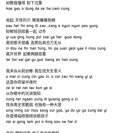
却教我懂得 卸下沉重
koe gau o dung da se ha cam cung
收起 天性的爪 赠我暖暖抱拥
sau hei tin sing di zau ,zang o nyun nyun pou yung
抑郁惊恐陪着一起 过冬
yi wa ging hung pui zoe ya hei gwo dung
直到那天很痛 连爬玩具也力无从
zi dou na tin han tung, lin pa wan geoi yaa li mou cung
离开世界 如果两眼很重
lei hoi sai gai yu guo loeng an han cung
我未似从前幼稚 我在找天生意义
o mei ci cung cin yau zi, o zoi zau tin sang yi yi
这是你弥留半夜时
ze si nei nei lau bun ye si
从你眼中的光讲我知
cung nei ngaan zung di gwong gong o zi
性命再无常脆弱 也独有一种大意
sing ming zoi mou song cui yoe, ya du yo ya zung dai yi
你是降临陪我倾诉那孩子
nei si gong lam pui o king sou na hai zi