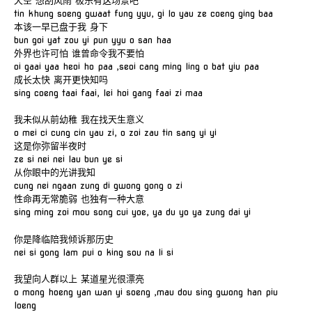
天空 想刮风雨 极乐有这场景吧
tin khung soeng gwaat fung yyu, gi lo yau ze coeng ging baa
本该一早已盘于我 身下
bun goi yat zou yi pun yyu o san haa
外界也许可怕 谁曾命令我不要怕
oi gaai yaa heoi ho paa ,seoi cang ming ling o bat yiu paa
成长太快 离开更快知吗
sing coeng taai faai, lei hoi gang faai zi maa
我未似从前幼稚 我在找天生意义
o mei ci cung cin yau zi, o zoi zau tin sang yi yi
这是你弥留半夜时
ze si nei nei lau bun ye si
从你眼中的光讲我知
cung nei ngaan zung di gwong gong o zi
性命再无常脆弱 也独有一种大意
sing ming zoi mou song cui yoe, ya du yo ya zung dai yi
你是降临陪我倾诉那历史
nei si gong lam pui o king sou na li si
我望向人群以上 某道星光很漂亮
o mong hoeng yan wan yi soeng ,mau dou sing gwong han piu
loeng