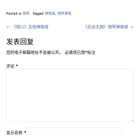
Posted in
钢琴
Tagged
弹唱谱
,
钢琴弹唱
Post
←
《借口》吉他弹唱谱
《后会无期》钢琴弹唱谱
→
navigation
发表回复
您的电子邮箱地址不会被公开。
必填项已用
*
标注
评论
*
显示名称
*