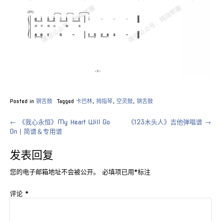
Posted in
钢舌鼓
Tagged
卡巴林
,
拇指琴
,
空灵鼓
,
钢舌鼓
Post
←
《我心永恒》My Heart Will Go
《123木头人》吉他弹唱谱
→
On丨简谱＆专用谱
navigation
发表回复
您的电子邮箱地址不会被公开。
必填项已用
*
标注
评论
*