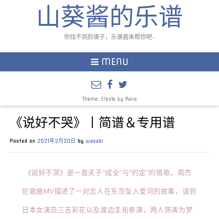
山葵酱的乐谱
你找不到的谱子，乐谱酱来帮你吧~
MENU
Theme: Electa by
Kaira
《说好不哭》丨简谱＆专用谱
Posted on
2021年2月20日
by
wasabi
 《说好不哭》是一首关于“成全”与“约定”的情歌，周杰
伦歌曲MV描述了一对恋人在东京坠入爱河的故事，请到
日本女演员三吉彩花以及渡边圭祐参演，两人饰演为梦