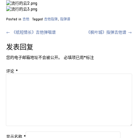
Posted in
吉他
Tagged
吉他指弹
,
指弹谱
Post
←
《纸短情长》吉他弹唱谱
《枫叶城》指弹吉他谱
→
navigation
发表回复
您的电子邮箱地址不会被公开。
必填项已用
*
标注
评论
*
显示名称
*