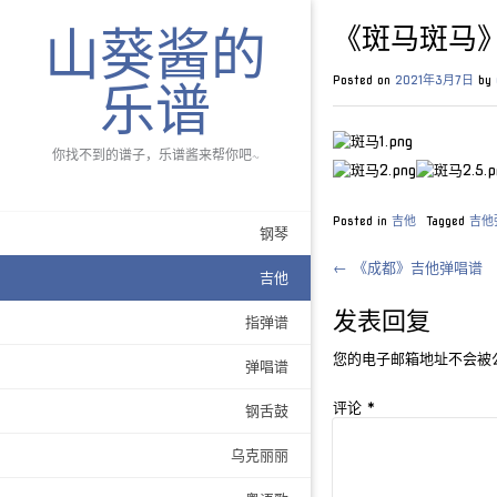
《斑马斑马
山葵酱的
Posted on
2021年3月7日
by
乐谱
你找不到的谱子，乐谱酱来帮你吧~
Posted in
吉他
Tagged
吉他
钢琴
Post
←
《成都》吉他弹唱谱
吉他
navigation
发表回复
指弹谱
您的电子邮箱地址不会被
弹唱谱
评论
*
钢舌鼓
乌克丽丽