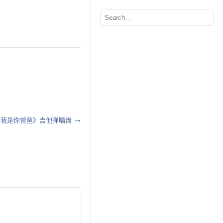
子我是你爸爸》吉他弹唱谱
→