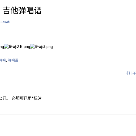
》吉他弹唱谱
wasabi
弹唱
,
弹唱谱
《儿
公开。
必填项已用
*
标注