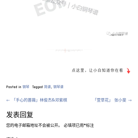
点这里，让小白知道你在看
Posted in
钢琴
Tagged
简谱
,
钢琴谱
Post
←
「手心的蔷薇」林俊杰&邓紫棋
「萱草花」 张小斐
→
navigation
发表回复
您的电子邮箱地址不会被公开。
必填项已用
*
标注